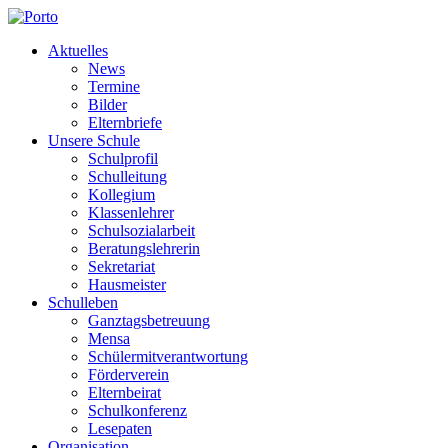
Aktuelles
News
Termine
Bilder
Elternbriefe
Unsere Schule
Schulprofil
Schulleitung
Kollegium
Klassenlehrer
Schulsozialarbeit
Beratungslehrerin
Sekretariat
Hausmeister
Schulleben
Ganztagsbetreuung
Mensa
Schülermitverantwortung
Förderverein
Elternbeirat
Schulkonferenz
Lesepaten
Organisation