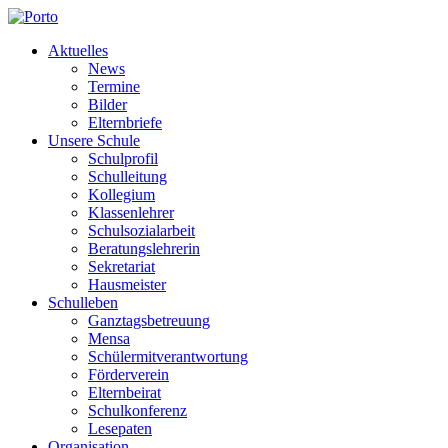
Aktuelles
News
Termine
Bilder
Elternbriefe
Unsere Schule
Schulprofil
Schulleitung
Kollegium
Klassenlehrer
Schulsozialarbeit
Beratungslehrerin
Sekretariat
Hausmeister
Schulleben
Ganztagsbetreuung
Mensa
Schülermitverantwortung
Förderverein
Elternbeirat
Schulkonferenz
Lesepaten
Organisation