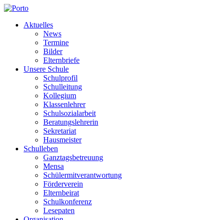
Aktuelles
News
Termine
Bilder
Elternbriefe
Unsere Schule
Schulprofil
Schulleitung
Kollegium
Klassenlehrer
Schulsozialarbeit
Beratungslehrerin
Sekretariat
Hausmeister
Schulleben
Ganztagsbetreuung
Mensa
Schülermitverantwortung
Förderverein
Elternbeirat
Schulkonferenz
Lesepaten
Organisation