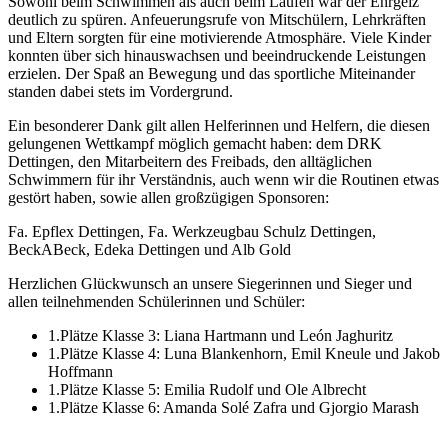
Sowohl beim Schwimmen als auch beim Laufen war der Ehrgeiz
deutlich zu spüren. Anfeuerungsrufe von Mitschülern, Lehrkräften
und Eltern sorgten für eine motivierende Atmosphäre. Viele Kinder
konnten über sich hinauswachsen und beeindruckende Leistungen
erzielen. Der Spaß an Bewegung und das sportliche Miteinander
standen dabei stets im Vordergrund.
Ein besonderer Dank gilt allen Helferinnen und Helfern, die diesen
gelungenen Wettkampf möglich gemacht haben: dem DRK
Dettingen, den Mitarbeitern des Freibads, den alltäglichen
Schwimmern für ihr Verständnis, auch wenn wir die Routinen etwas
gestört haben, sowie allen großzügigen Sponsoren:
Fa. Epflex Dettingen, Fa. Werkzeugbau Schulz Dettingen,
BeckABeck, Edeka Dettingen und Alb Gold
Herzlichen Glückwunsch an unsere Siegerinnen und Sieger und
allen teilnehmenden Schülerinnen und Schüler:
1.Plätze Klasse 3: Liana Hartmann und León Jaghuritz
1.Plätze Klasse 4: Luna Blankenhorn, Emil Kneule und Jakob
Hoffmann
1.Plätze Klasse 5: Emilia Rudolf und Ole Albrecht
1.Plätze Klasse 6: Amanda Solé Zafra und Gjorgio Marash